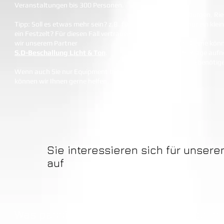
Veranstaltungen bis 300 Personen.
Hüpfburgen, Rie
Tipp: Soll es etwas mehr sein? z.B. für
sind nur ein kle
ein Festzelt? Für diesen Fall vertrauen
wir unserem Partner
Tipp: Gerne könn
S.D-Beschallung Licht & Ton
.
Homepage aufneh
was sie benötige
Wenn auch Sie nur Equipment benötigen,
können wir Ihnen gerne helfen.
Sie interessieren sich für unser
auf
Was passiert nach der Kontaktaufnahm