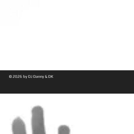
Wenn Sie uns Ihre Anfrage gesendet haben, nehmen wir mit Ihnen K
Sollten alle wesentlichen Elemente geklärt sein, erhalten Sie von un
Sagt Ihnen unser Angebot zu, so verabreden wir einen Termin, am be
Damit Ihre Feier auch so wird wie Sie es sich wünschen.
Möchten Sie auch Aktions- oder Spielgeräte, oder sogar einen Live-A
besprechen. Danach erhalten Sie dann von uns Ihr passendes Ange
Uns ist wichtig den Ablauf für Sie so unkompliziert wie möglich zu ha
und Ihre Wünsche zu besprechen.
© 2026 by DJ Danny & DK