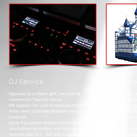
DJ Service
Hüpfburg
Egal was es zu feiern gibt, wir sind mit
Dank unseres Pa
unserem DJ Team für Sie da.
können wir Ihne
Mit eigener Ton- und Lichtanlage bieten wir
Aktions- & Spiel
Ihnen einen optimalen Rundum-Service zum
Desweiteren sin
Festpreis.
wie z.B Deko, Ge
Unser Equipment besteht aus Geräten von
erhältlich.
namhaften Herstellern, wie Soundcraft,
Schauen Sie sic
Numark oder RCF. Wir sind ausgelegt für
www.hüpfburge